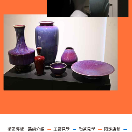
圖片
頁尾選單
街區導覽－路線介紹
工廠見學
陶茶見學
限定店舖