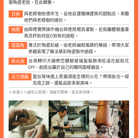
歌陶瓷老街，在此解散。
與老樟樹依偎伴生，自地自建獨棟建築的甜點店，來聽
日和
他們與老樟樹的緣份。
由師傅實際操作機台與使用模具灌製，近距離體驗量產
陶聚
馬克杯如何從0到有的過程。
專注於陶瓷彩繪，由老師幽默風趣的解說，帶領大家
窩窩陶
參觀窯場了解法華彩陶瓷製作過程。
台灣轉印大廠帶您體驗玻璃盤裝飾用低溫花紙貼花
新太源
DIY，創造出屬於自己的獨特圖樣器皿。
當台灣味遇上蒸餾酒是怎樣的火花？帶領各位一探
合力酒廠
究竟之餘，還能品飲多款美味。
※未滿十八歲禁止飲酒。酒後不開車，安全有保障。