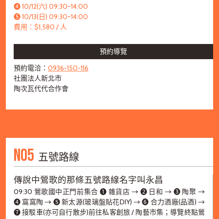
➍ 10/12(六) 09:30~14:00
➎ 10/13(日) 09:30~14:00
費用：$1,580 / 人
預約導覽
預約電洽：
0936-150-116
社團法人新北市
陶次瓦代代合作會
NO5
五號路線
傳說中鶯歌的那條五號路線名字叫永昌
09:30 鶯歌國中正門前集合 ➊ 雜貨店 → ➋ 日和 → ➌ 陶聚 →
➍ 窩窩陶 → ➎ 新太源(玻璃盤貼花DIY) → ➏ 合力酒廠(品酒) →
➐ 接駁車(亦可自行散步)前往私客創旅 / 陶藝市集；導覽終點鶯