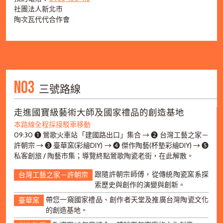
社團法人新北市
陶次瓦代代合作會
NO3
三號路線
走進國寶級藝術大師及國家禮品的創造基地
本路線全程採接駁車移動
09:30 ➊ 鶯歌火車站「建國路出口」集合 → ➋ 台灣工藝之家－
許朝宗 → ➌ 臺華窯(彩繪DIY) → ➍ 傑作陶藝(杯墊彩繪DIY) → ➎
私客創旅 / 陶藝市集；導覽終點鶯歌陶瓷老街，在此解散。
跟隨許朝宗師傅，從傳統陶瓷窯系探
台灣工藝之家－許朝宗
索歷史與創作的演變與創新。
帶您一窺國家禮品、創作者天堂及推廣台灣陶瓷文化
臺華窯
的創造基地。