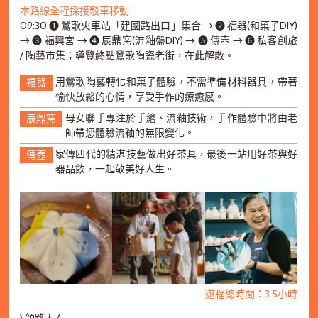
本路線全程採接駁車移動
09:30 ➊ 鶯歌火車站「建國路出口」集合 → ➋ 福器(和菓子DIY)
→ ➌ 福興宮 → ➍ 辰鼎窯(流釉盤DIY) → ➎ 傳壺 → ➏ 私客創旅
/ 陶藝市集；導覽終點鶯歌陶瓷老街，在此解散。
用鶯歌陶藝轉化和菓子體驗，不需準備材料器具，帶著
福器
愉快放鬆的心情，享受手作的療癒感。
母女聯手專注於手繪、流釉技術，手作體驗中將由老
辰鼎窯
師帶您體驗流釉的無限變化。
家傳四代的精湛技藝做出好茶具，最後一站用好茶與好
傳壺
器品飲，一起敬美好人生。
遊程總時間：3.5小時