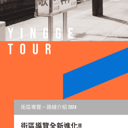
圖片
街區導覽－路線介紹 2024
街區導覽全新進化!!