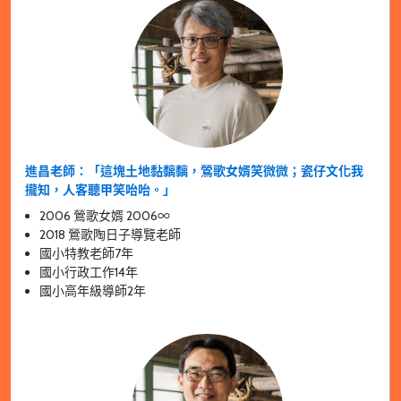
進昌老師：「這塊土地黏黐黐，鶯歌女婿笑微微；瓷仔文化我
攏知，人客聽甲笑咍咍。」
2006 鶯歌女婿 2006
∞
2018 鶯歌陶日子導覽老師
國小特教老師7年
國小行政工作14年
國小高年級導師2年