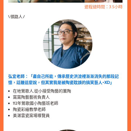
遊程總時間：3.5小時
\ 領路人 /
弘宜老師：「盡自己所能，傳承歷史洪流裡漸漸消失的那段記
憶，話雖這麼說，但其實我是被陶瓷耽誤的搞笑藝人~XD」
在地鶯歌人,從小接受陶藝的薰陶
窩窩陶藝藝術負責人
112年鶯歌國小陶藝班老師
陶瓷彩繪教學老師
美湛雲瓷窯場導覽員