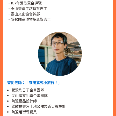
・107年鶯歌黃金導覽
・泰山美寧工坊導覽志工
・泰山文史協會幹部
・鶯歌陶瓷博物館導覽志工
智閔老師：「來場鶯式小旅行！」
鶯歌陶日子企畫團隊
尖山埔文化季企畫團隊
陶瓷產品設計師
鶯歌福興宮土地公陶製香火牌設計
陶瓷老街導覽員