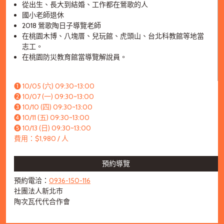
從出生、長大到結婚、工作都在鶯歌的人
國小老師退休
2018 鶯歌陶日子導覽老師
在桃園木博、八塊厝、兒玩館、虎頭山、台北科教館等地當
志工。
在桃園防災教育館當導覽解說員。
➊ 10/05 (六) 09:30~13:00
➋ 10/07 (一) 09:30~13:00
➌ 10/10 (四) 09:30~13:00
➍ 10/11 (五) 09:30~13:00
➎ 10/13 (日) 09:30~13:00
費用：$1,980 / 人
預約導覽
預約電洽：
0936-150-116
社團法人新北市
陶次瓦代代合作會