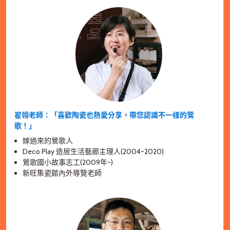
翟翎老師：「喜歡陶瓷也熱愛分享，帶您認識不一樣的鶯
歌！」
嫁過來的鶯歌人
Deco Play 造居生活藝廊主理人(2004~2020)
鶯歌國小故事志工(2009年~)
新旺集瓷館內外導覽老師