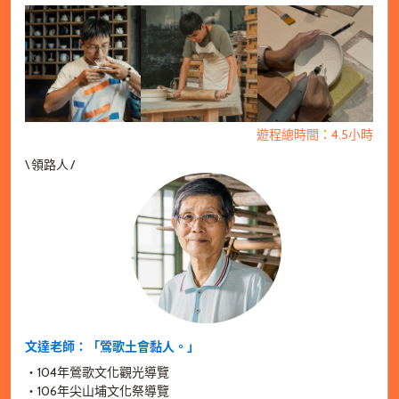
遊程總時間：4.5小時
\ 領路人 /
文達老師：「鶯歌土會黏人。」
・104年鶯歌文化觀光導覽
・106年尖山埔文化祭導覽