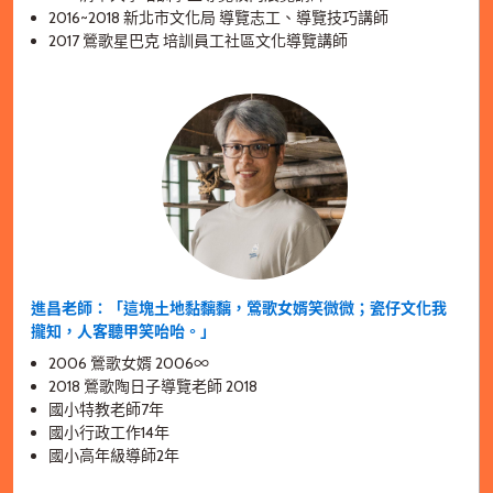
2016~2018 新北市文化局 導覽志工、導覽技巧講師
2017 鶯歌星巴克 培訓員工社區文化導覽講師
進昌老師：「這塊土地黏黐黐，鶯歌女婿笑微微；瓷仔文化我
攏知，人客聽甲笑咍咍。」
2006 鶯歌女婿 2006
∞
2018 鶯歌陶日子導覽老師 2018
國小特教老師7年
國小行政工作14年
國小高年級導師2年