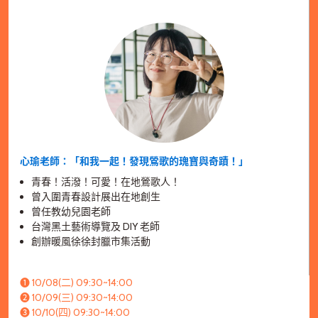
心瑜老師：「和我一起！發現鶯歌的瑰寶與奇蹟！」
青春！活潑！可愛！在地鶯歌人！
曾入圍青春設計展出在地創生
曾任教幼兒園老師
台灣黑土藝術導覽及 DIY 老師
創辦暖風徐徐封臘市集活動
➊ 10/08(二) 09:30~14:00
➋ 10/09(三) 09:30~14:00
➌ 10/10(四) 09:30~14:00