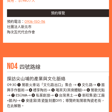
費用： $1,980 / 人
預約導覽
預約電洽：
0936-150-116
社團法人新北市
陶次瓦代代合作會
NO4
四號路線
探訪尖山埔的產業與文化脈絡
09:30 ➊ 鶯歌火車站「文化路出口」集合 → ➋ 文化路→ ➌ 振
興手作藝術→ ➍ 禮享陶坊→ ➎ 喝茶天(茶席體驗)→ ➏ 鶯歌光點
→ ➐ ESÜWA→ ➑ 私客創旅→ ➒ 台灣黑土→ ➓ 新旺集瓷(工廠
+館內)→ ⓫ 安達窯(青瓷盤刻畫DIY)；導覽終點鶯歌陶瓷老街，
在此解散。