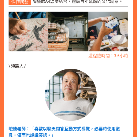
陶瓷跟AR怎麼結合，體驗百年窯廠的文化創意。
傑作陶藝
遊程總時間：3.5小時
\ 領路人 /
峻德老師：「喜歡以聊天問答互動方式導覽，必要時使用道
具，偶而也說說笑話。」