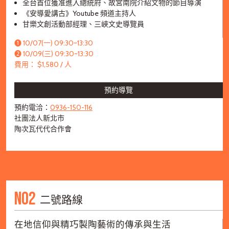
全台首位獲准進入總統府、故宮南院介紹文物的節目導演
《安導愛講古》Youtube 頻道主持人
甘樂文創活動部經理、三峽文史導覽員
➊ 10/07(一) 09:30~13:30
➋ 10/09(三) 09:30~13:30
費用： $1,580 / 人
預約導覽
預約電洽：
0936-150-116
社團法人新北市
陶次瓦代代合作會
NO2
二號路線
在地信仰與精巧製陶藝術的傳承與生活