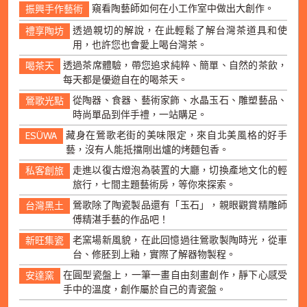
窺看陶藝師如何在小工作室中做出大創作。
振興手作藝術
透過親切的解說，在此輕鬆了解台灣茶道具和使
禮享陶坊
用，也許您也會愛上喝台灣茶。
透過茶席體驗，帶您追求純粹、簡單、自然的茶飲，
喝茶天
每天都是優遊自在的喝茶天。
從陶器、食器、藝術家飾、水晶玉石、雕塑藝品、
鶯歌光點
時尚單品到伴手禮，一站購足。
藏身在鶯歌老街的美味限定，來自北美風格的好手
ESÜWA
藝，沒有人能抵擋剛出爐的烤麵包香。
走進以復古燈泡為裝置的大廳，切換產地文化的輕
私客創旅
旅行，七間主題藝術房，等你來探索。
鶯歌除了陶瓷製品還有「玉石」，親眼觀賞精雕師
台灣黑土
傅精湛手藝的作品吧！
老窯場新風貌，在此回憶過往鶯歌製陶時光，從車
新旺集瓷
台、修胚到上釉，實際了解器物製程。
在圓型瓷盤上，一筆一畫自由刻畫創作，靜下心感受
安達窯
手中的溫度，創作屬於自己的青瓷盤。