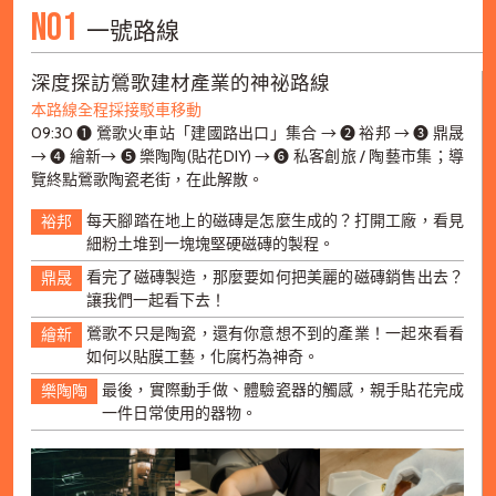
N01
一號路線
深度探訪鶯歌建材產業的神祕路線
本路線全程採接駁車移動
09:30 ➊ 鶯歌火車站「建國路出口」集合 → ➋ 裕邦 → ➌ 鼎晟
→ ➍ 繪新→ ➎ 樂陶陶(貼花DIY) → ➏ 私客創旅 / 陶藝市集；導
覽終點鶯歌陶瓷老街，在此解散。
每天腳踏在地上的磁磚是怎麼生成的？打開工廠，看見
裕邦
細粉土堆到一塊塊堅硬磁磚的製程。
看完了磁磚製造，那麼要如何把美麗的磁磚銷售出去？
鼎晟
讓我們一起看下去！
鶯歌不只是陶瓷，還有你意想不到的產業！一起來看看
繪新
如何以貼膜工藝，化腐朽為神奇。
最後，實際動手做、體驗瓷器的觸感，親手貼花完成
樂陶陶
一件日常使用的器物。