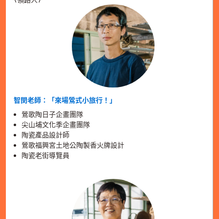
\ 領路人 /
智閔老師：「來場鶯式小旅行！」
鶯歌陶日子企畫團隊
尖山埔文化季企畫團隊
陶瓷產品設計師
鶯歌福興宮土地公陶製香火牌設計
陶瓷老街導覽員